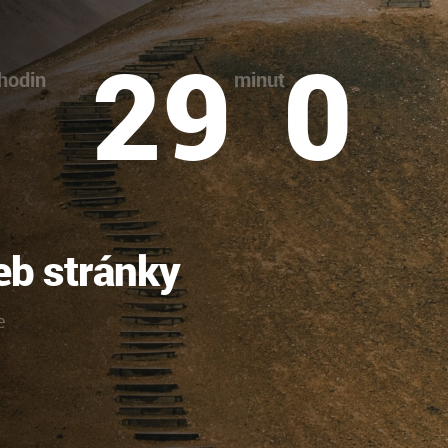
29
1
hodin
minut
sekund
eb stránky
e