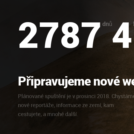
2787
4
dnů
Připravujeme nové w
Plánované spuštění je v prosinci 2018. Chystám
nové reportáže, informace ze zemí, kam
cestujete, a mnohé další.